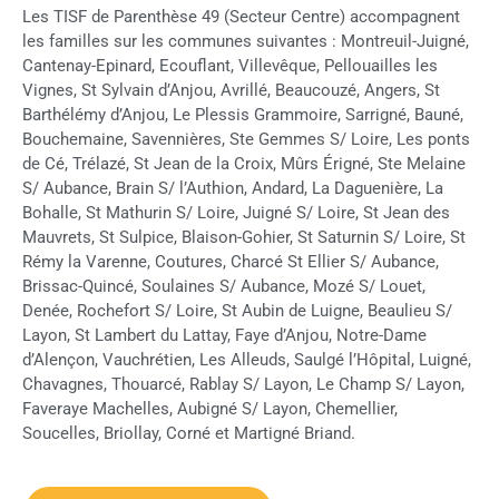
Les TISF de Parenthèse 49 (Secteur Centre) accompagnent
les familles sur les communes suivantes : Montreuil-Juigné,
Cantenay-Epinard, Ecouflant, Villevêque, Pellouailles les
Vignes, St Sylvain d’Anjou, Avrillé, Beaucouzé, Angers, St
Barthélémy d’Anjou, Le Plessis Grammoire, Sarrigné, Bauné,
Bouchemaine, Savennières, Ste Gemmes S/ Loire, Les ponts
de Cé, Trélazé, St Jean de la Croix, Mûrs Érigné, Ste Melaine
S/ Aubance, Brain S/ l’Authion, Andard, La Daguenière, La
Bohalle, St Mathurin S/ Loire, Juigné S/ Loire, St Jean des
Mauvrets, St Sulpice, Blaison-Gohier, St Saturnin S/ Loire, St
Rémy la Varenne, Coutures, Charcé St Ellier S/ Aubance,
Brissac-Quincé, Soulaines S/ Aubance, Mozé S/ Louet,
Denée, Rochefort S/ Loire, St Aubin de Luigne, Beaulieu S/
Layon, St Lambert du Lattay, Faye d’Anjou, Notre-Dame
d’Alençon, Vauchrétien, Les Alleuds, Saulgé l’Hôpital, Luigné,
Chavagnes, Thouarcé, Rablay S/ Layon, Le Champ S/ Layon,
Faveraye Machelles, Aubigné S/ Layon, Chemellier,
Soucelles, Briollay, Corné et Martigné Briand.