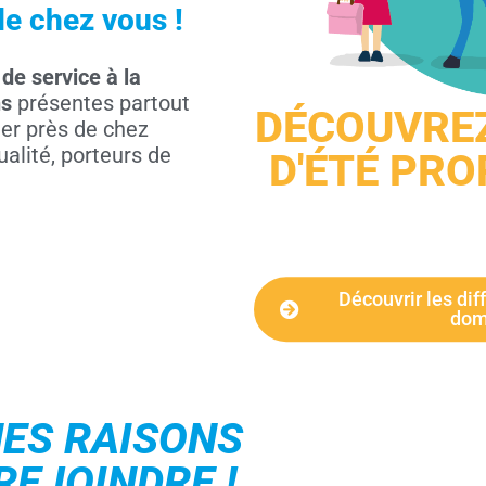
de chez vous !
de service à la
ns
présentes partout
DÉCOUVREZ
ler près de chez
alité, porteurs de
D'ÉTÉ PR
Découvrir les dif
dom
ES RAISONS
REJOINDRE !