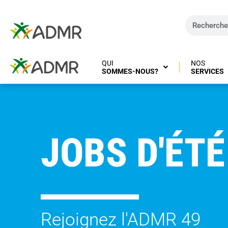
QUI
NOS
SOMMES-NOUS?
SERVICES
JOBS
D'ÉTÉ
Rejoignez l'ADMR 49