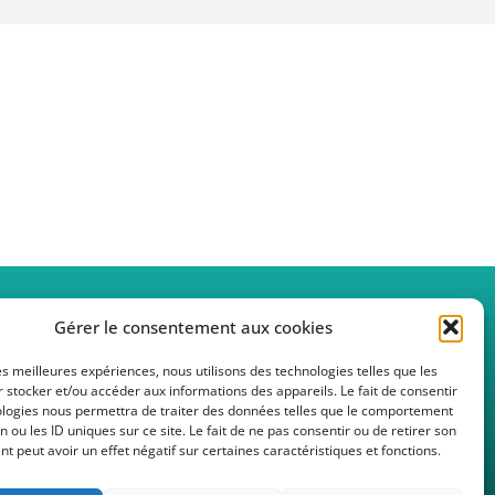
Gérer le consentement aux cookies
02 41 33 48 00
les meilleures expériences, nous utilisons des technologies telles que les
 stocker et/ou accéder aux informations des appareils. Le fait de consentir
secretariat.accueil@fede49.admr.org
ologies nous permettra de traiter des données telles que le comportement
n ou les ID uniques sur ce site. Le fait de ne pas consentir ou de retirer son
 peut avoir un effet négatif sur certaines caractéristiques et fonctions.