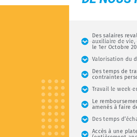
Des salaires reva
auxiliaire de vie
le 1er Octobre 2
Valorisation du 
Des temps de tra
contraintes pers
Travail le week-
Le remboursement
amenés à faire d
Des temps d’éch
Accès à une plat
(entièrement ano