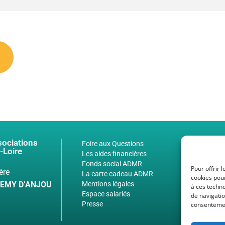
sociations
Foire aux Questions
-Loire
Les aides financières
Fonds social ADMR
Pour offrir 
ère
La carte cadeau ADMR
cookies pour
LEMY D’ANJOU
Mentions légales
à ces techn
Espace salariés
de navigatio
Presse
consentement