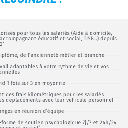
lorisés pour tous les salariés (Aide à domicile,
, accompagnant éducatif et social, TISF…) depuis
021
diplôme, de l’ancienneté métier et branche
vail adaptables à votre rythme de vie et vos
onnelles
end 1 fois sur 3 en moyenne
 des frais kilométriques pour les salariés
es déplacements avec leur véhicule personnel
anges en réunion d’équipe
eforme de soutien psychologique 7j/7 et 24h/24
nyme et gratuit)