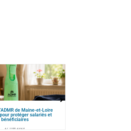
 l’ADMR de Maine-et-Loire
Face à la hausse des c
pour protéger salariés et
de Maine-et-Loire souti
bénéficiaires
terrai
27 mai 2026
3 avril 2